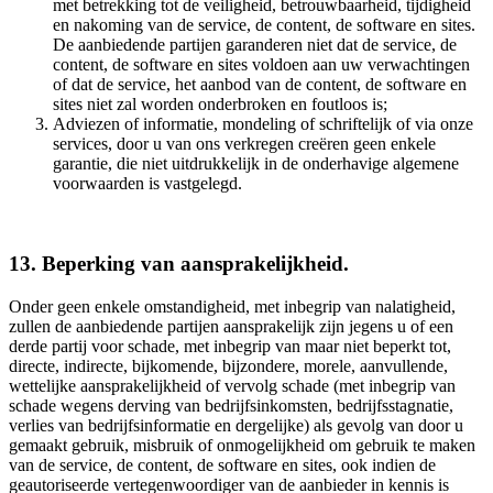
met betrekking tot de veiligheid, betrouwbaarheid, tijdigheid
en nakoming van de service, de content, de software en sites.
De aanbiedende partijen garanderen niet dat de service, de
content, de software en sites voldoen aan uw verwachtingen
of dat de service, het aanbod van de content, de software en
sites niet zal worden onderbroken en foutloos is;
Adviezen of informatie, mondeling of schriftelijk of via onze
services, door u van ons verkregen creëren geen enkele
garantie, die niet uitdrukkelijk in de onderhavige algemene
voorwaarden is vastgelegd.
13. Beperking van aansprakelijkheid.
Onder geen enkele omstandigheid, met inbegrip van nalatigheid,
zullen de aanbiedende partijen aansprakelijk zijn jegens u of een
derde partij voor schade, met inbegrip van maar niet beperkt tot,
directe, indirecte, bijkomende, bijzondere, morele, aanvullende,
wettelijke aansprakelijkheid of vervolg schade (met inbegrip van
schade wegens derving van bedrijfsinkomsten, bedrijfsstagnatie,
verlies van bedrijfsinformatie en dergelijke) als gevolg van door u
gemaakt gebruik, misbruik of onmogelijkheid om gebruik te maken
van de service, de content, de software en sites, ook indien de
geautoriseerde vertegenwoordiger van de aanbieder in kennis is