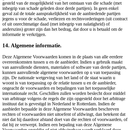
gesteld van de mogelijkheid van het ontstaan van die schade (met
inbegrip van schade geleden door derde partijen). In geen enkel
geval zal de totale aansprakelijkheid van de aanbiedende partijen
jegens u voor de schade, verliezen en rechtsvorderingen (uit contract
of uit onrechtmatige daad (met inbegrip van nalatigheid) of
anderszins) groter zijn dan het bedrag, dat door u is betaald om de
informatie te verkrijgen.
14. Algemene informatie.
Deze Algemene Voorwaarden komen in de plaats van alle eerdere
overeenkomsten tussen u en de aanbieder. Indien u gebruik maakt
van aanvullende diensten, materialen of software van derde partijen,
kunnen aanvullende algemene voorwaarden op u van toepassing
zijn. De nationale wetgeving van het land of de staat waarin u
woont is van toepassing op de relatie tussen u en de aanbieder,
ongeacht de voorwaarden en bepalingen van het toepasselijke
internationale recht. Geschillen zullen worden beslecht door middel
van arbitrage volgens de regels die zijn opgesteld door het arbitrage
instituut dat is gevestigd in Nederland te Rotterdam. Indien de
aanbieder bepaalde in deze Algemene Voorwaarden beschreven
rechten of voorwaarden niet uitoefent of afdwingt, dan betekent dat
niet dat hij daardoor afstand doet van die rechten of voorwaarden, of
dat hij ze verwerpt. Indien een bepaling van deze Algemene
Voorwaarden ongeldig of niet afdwingbaar wordt verklaard door