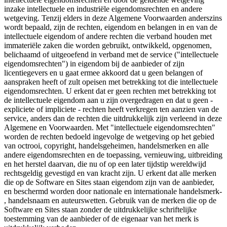
inzake intellectuele en industriële eigendomsrechten en andere
wetgeving. Tenzij elders in deze Algemene Voorwaarden anderszins
wordt bepaald, zijn de rechten, eigendom en belangen in en van de
intellectuele eigendom of andere rechten die verband houden met
immateriële zaken die worden gebruikt, ontwikkeld, opgenomen,
belichaamd of uitgeoefend in verband met de service ("intellectuele
eigendomsrechten") in eigendom bij de aanbieder of zijn
licentiegevers en u gaat ermee akkoord dat u geen belangen of
aanspraken heeft of zult opeisen met betrekking tot die intellectuele
eigendomsrechten. U erkent dat er geen rechten met betrekking tot
de intellectuele eigendom aan u zijn overgedragen en dat u geen -
expliciete of impliciete - rechten heeft verkregen ten aanzien van de
service, anders dan de rechten die uitdrukkelijk zijn verleend in deze
Algemene en Voorwaarden. Met "intellectuele eigendomsrechten"
worden de rechten bedoeld ingevolge de wetgeving op het gebied
van octrooi, copyright, handelsgeheimen, handelsmerken en alle
andere eigendomsrechten en de toepassing, vernieuwing, uitbreiding
en het herstel daarvan, die nu of op een later tijdstip wereldwijd
rechtsgeldig gevestigd en van kracht zijn. U erkent dat alle merken
die op de Software en Sites staan eigendom zijn van de aanbieder,
en beschermd worden door nationale en internationale handelsmerk-
, handelsnaam en auteurswetten. Gebruik van de merken die op de
Software en Sites staan zonder de uitdrukkelijke schriftelijke
toestemming van de aanbieder of de eigenaar van het merk is