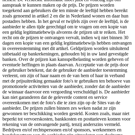
aanspraak te kunnen maken op de prijs. De prijzen worden
toegekend aan gebruikers die ten minste de leeftijd hebben bereikt
zoals genoemd in artikel 2 en die in Nederland wonen en daar hun
postadres hebben. In het geval er twijfels zijn over de leeftijd, is de
aanbieder te allen tijde gerechtigd om te vragen om een kopie van
een geldig legitimatiebewijs alvorens de prijzen uit te reiken. Het
recht om de prijzen te ontvangen vervalt, indien wij niet binnen 30
dagen een kopie van een geldig legitimatiebewijs hebben ontvangen
in overeenstemming met dit artikel. Geldprijzen worden uitsluitend
uitbetaald op bankrekeningen, gehouden bij in uw land gevestigde
banken. Over de prijzen kan kansspelbelasting worden geheven of
eventuele heffingen in plaats daarvan. Acceptatie van de prijs door
de gebruiker betekent, dat de gebruiker de aanbieder toestemming
verleent, om zijn of haar naam en de van hem of haar in verband
met de prijsuitreiking gemaakte foto's te gebruiken ten behoeve van
promotionele activiteiten van de aanbieder, zonder dat de aanbieder
de winnaar daarvoor een vergoeding verschuldigd is. De aanbieder
kan niet garanderen dat de geleverde content en service
overeenkomen met de foto's die te zien zijn op de Sites van de
aanbieder. De prijzen zullen binnen zes weken nadat ze zijn
gewonnen ter beschikking worden gesteld. Kosten zoals, maar niet
beperkt tot vervoerskosten, bankkosten en posttarieven komen voor
rekening van de ontvangende partij, tenzij anderszins vermeld.
Bedrijven en/of rechtspersonen en/of sponsors, werknemers en