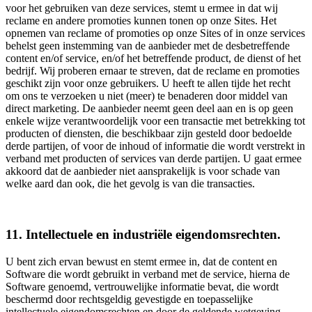
voor het gebruiken van deze services, stemt u ermee in dat wij
reclame en andere promoties kunnen tonen op onze Sites. Het
opnemen van reclame of promoties op onze Sites of in onze services
behelst geen instemming van de aanbieder met de desbetreffende
content en/of service, en/of het betreffende product, de dienst of het
bedrijf. Wij proberen ernaar te streven, dat de reclame en promoties
geschikt zijn voor onze gebruikers. U heeft te allen tijde het recht
om ons te verzoeken u niet (meer) te benaderen door middel van
direct marketing. De aanbieder neemt geen deel aan en is op geen
enkele wijze verantwoordelijk voor een transactie met betrekking tot
producten of diensten, die beschikbaar zijn gesteld door bedoelde
derde partijen, of voor de inhoud of informatie die wordt verstrekt in
verband met producten of services van derde partijen. U gaat ermee
akkoord dat de aanbieder niet aansprakelijk is voor schade van
welke aard dan ook, die het gevolg is van die transacties.
11. Intellectuele en industriële eigendomsrechten.
U bent zich ervan bewust en stemt ermee in, dat de content en
Software die wordt gebruikt in verband met de service, hierna de
Software genoemd, vertrouwelijke informatie bevat, die wordt
beschermd door rechtsgeldig gevestigde en toepasselijke
intellectuele eigendomsrechten en door de geldende wetgeving