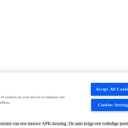
Accept All Cooki
 of cookies on your device to enhance site
fforts.
geling)
Cookies Setting
wordt de auto gecontroleerd aan de hand van een checklist. Eventuele g
zien van een nieuwe APK-keuring. De auto krijgt een volledige poetsbe