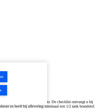
es
s
ebreken worden in orde gemaakt. De checklist ontvangt u bij
urt en heeft bij aflevering minimaal een 1/2 tank brandstof.