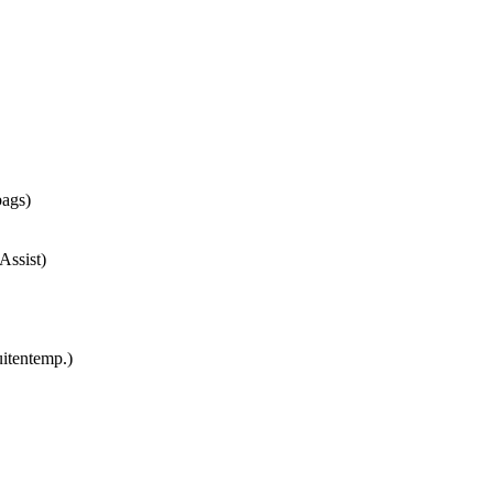
bags)
Assist)
uitentemp.)