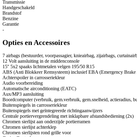
Transmissie
Handgeschakeld
Brandstof
Benzine
Garantie
-
Opties en Accessoires
7 airbags (bestuurder, voorpassagier, knieairbag, zijairbags, curtainair
12 Volt aansluiting in de middenconsole
15'' 5x2 spaaks lichtmetalen velgen 195/50 R15
ABS (Anti Blokkeer Remsysteem) inclusief EBA (Emergency Brake 
Achterspoiler in carrosseriekleur
Audio voorbereiding
Automatische airconditioning (EATC)
Aux/MP3 aansluiting
Boordcomputer (verbruik, gem.verbruik, gem.snelheid, actieradius, b
Buitenspiegels in carrosseriekleur
Buitenspiegels met geïntegreerde richtingaanwijzers
Centrale portiervergrendeling met inklapbare afstandsbediening (2x)
Chromen sierlijst aan onderzijde portierramen
Chromen sierlijst achterklep
Chromen sierlijsten rond grille voor