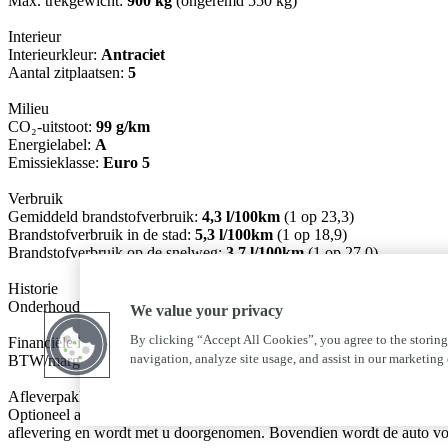
Max. trekgewicht:
900 kg
(ongeremd 550 kg)
Interieur
Interieurkleur:
Antraciet
Aantal zitplaatsen:
5
Milieu
CO₂-uitstoot:
99 g/km
Energielabel:
A
Emissieklasse:
Euro 5
Verbruik
Gemiddeld brandstofverbruik:
4,3 l/100km
(1 op 23,3)
Brandstofverbruik in de stad:
5,3 l/100km
(1 op 18,9)
Brandstofverbruik op de snelweg:
3,7 l/100km
(1 op 27,0)
Historie
Onderhoudsboekjes:
Aanwezig
We value your privacy
By clicking “Accept All Cookies”, you agree to the storing
Financiële informatie
navigation, analyze site usage, and assist in our marketing e
BTW/marge:
BTW niet verrekenbaar voor ondernemers (margere
Afleverpakketten
Optioneel afleverpakket (€ 295):
Melse Basis:
Voor slechts € 295,-- 
aflevering en wordt met u doorgenomen. Bovendien wordt de auto voor