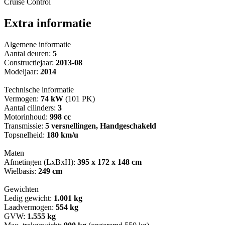
Cruise Control
Extra informatie
Algemene informatie
Aantal deuren:
5
Constructiejaar:
2013-08
Modeljaar:
2014
Technische informatie
Vermogen:
74 kW
(101 PK)
Aantal cilinders:
3
Motorinhoud:
998 cc
Transmissie:
5 versnellingen, Handgeschakeld
Topsnelheid:
180 km/u
Maten
Afmetingen (LxBxH):
395 x 172 x 148 cm
Wielbasis:
249 cm
Gewichten
Ledig gewicht:
1.001 kg
Laadvermogen:
554 kg
GVW:
1.555 kg