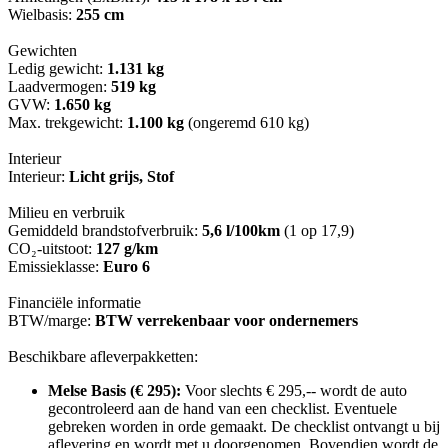
Wielbasis:
255 cm
Gewichten
Ledig gewicht:
1.131 kg
Laadvermogen:
519 kg
GVW:
1.650 kg
Max. trekgewicht:
1.100 kg
(ongeremd 610 kg)
Interieur
Interieur:
Licht grijs, Stof
Milieu en verbruik
Gemiddeld brandstofverbruik:
5,6 l/100km
(1 op 17,9)
CO₂-uitstoot:
127 g/km
Emissieklasse:
Euro 6
Financiële informatie
BTW/marge:
BTW verrekenbaar voor ondernemers
Beschikbare afleverpakketten:
Melse Basis (€ 295):
Voor slechts € 295,-- wordt de auto
gecontroleerd aan de hand van een checklist. Eventuele
gebreken worden in orde gemaakt. De checklist ontvangt u bij
aflevering en wordt met u doorgenomen. Bovendien wordt de