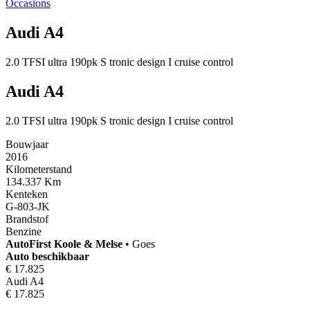
Occasions
Audi A4
2.0 TFSI ultra 190pk S tronic design I cruise control
Audi A4
2.0 TFSI ultra 190pk S tronic design I cruise control
Bouwjaar
2016
Kilometerstand
134.337 Km
Kenteken
G-803-JK
Brandstof
Benzine
AutoFirst
Koole & Melse
•
Goes
Auto beschikbaar
€ 17.825
Audi A4
€ 17.825