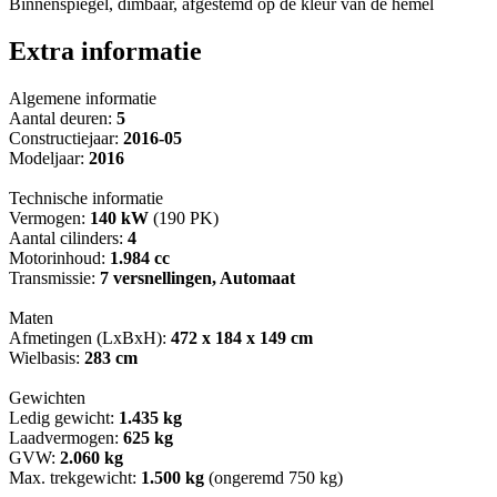
Binnenspiegel, dimbaar, afgestemd op de kleur van de hemel
Extra informatie
Algemene informatie
Aantal deuren:
5
Constructiejaar:
2016-05
Modeljaar:
2016
Technische informatie
Vermogen:
140 kW
(190 PK)
Aantal cilinders:
4
Motorinhoud:
1.984 cc
Transmissie:
7 versnellingen, Automaat
Maten
Afmetingen (LxBxH):
472 x 184 x 149 cm
Wielbasis:
283 cm
Gewichten
Ledig gewicht:
1.435 kg
Laadvermogen:
625 kg
GVW:
2.060 kg
Max. trekgewicht:
1.500 kg
(ongeremd 750 kg)