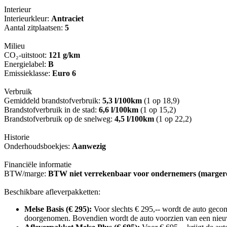
Interieur
Interieurkleur:
Antraciet
Aantal zitplaatsen:
5
Milieu
CO₂-uitstoot:
121 g/km
Energielabel:
B
Emissieklasse:
Euro 6
Verbruik
Gemiddeld brandstofverbruik:
5,3 l/100km
(1 op 18,9)
Brandstofverbruik in de stad:
6,6 l/100km
(1 op 15,2)
Brandstofverbruik op de snelweg:
4,5 l/100km
(1 op 22,2)
Historie
Onderhoudsboekjes:
Aanwezig
Financiële informatie
BTW/marge:
BTW niet verrekenbaar voor ondernemers (margere
Beschikbare afleverpakketten:
Melse Basis (€ 295):
Voor slechts € 295,-- wordt de auto gecon
doorgenomen. Bovendien wordt de auto voorzien van een nieuwe 