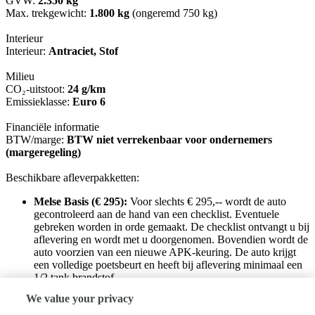
GVW:
2.350 kg
Max. trekgewicht:
1.800 kg
(ongeremd 750 kg)
Interieur
Interieur:
Antraciet, Stof
Milieu
CO₂-uitstoot:
24 g/km
Emissieklasse:
Euro 6
Financiële informatie
BTW/marge:
BTW niet verrekenbaar voor ondernemers
(margeregeling)
Beschikbare afleverpakketten:
Melse Basis (€ 295):
Voor slechts € 295,-- wordt de auto
gecontroleerd aan de hand van een checklist. Eventuele
gebreken worden in orde gemaakt. De checklist ontvangt u bij
aflevering en wordt met u doorgenomen. Bovendien wordt de
auto voorzien van een nieuwe APK-keuring. De auto krijgt
een volledige poetsbeurt en heeft bij aflevering minimaal een
1/2 tank brandstof.
Afleverpakket Melse Plus (€ 695):
Voor € 695,-- krijgt de
We value your privacy
auto een volledige onderhoudsbeurt volgens het