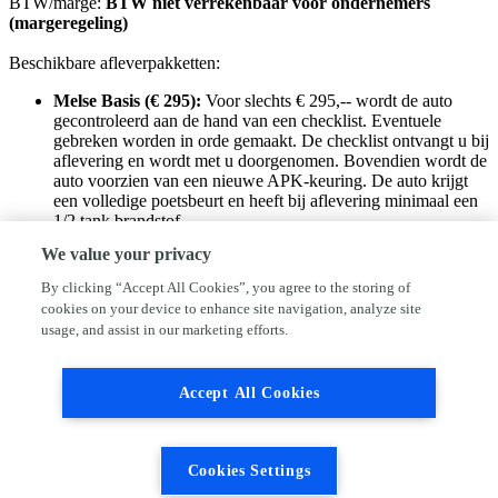
BTW/marge:
BTW niet verrekenbaar voor ondernemers
(margeregeling)
Beschikbare afleverpakketten:
Melse Basis (€ 295):
Voor slechts € 295,-- wordt de auto
gecontroleerd aan de hand van een checklist. Eventuele
gebreken worden in orde gemaakt. De checklist ontvangt u bij
aflevering en wordt met u doorgenomen. Bovendien wordt de
auto voorzien van een nieuwe APK-keuring. De auto krijgt
een volledige poetsbeurt en heeft bij aflevering minimaal een
1/2 tank brandstof.
Afleverpakket Melse Plus (€ 695):
Voor € 695,-- krijgt de
We value your privacy
auto een volledige onderhoudsbeurt volgens het
fabrieksonderhoudsschema en wordt APK-gekeurd.
By clicking “Accept All Cookies”, you agree to the storing of
Bovendien krijgt u 6 maanden garantie, een volledige
cookies on your device to enhance site navigation, analyze site
poetsbeurt en een 1/2 tank brandstof.
usage, and assist in our marketing efforts.
Dit afleverpakket bevat: 6 maanden garantie (6 maanden
garantie)
Afleverpakket Melse Extra (€ 995):
Voor € 995,-- krijgt de
Accept All Cookies
auto een volledige onderhoudsbeurt volgens het
fabrieksonderhoudsschema en wordt APK-gekeurd.
Bovendien krijgt u 12 maanden BOVAG- garantie, een
volledige poetsbeurt en een 1/2 tank brandstof.
Cookies Settings
Dit afleverpakket bevat: Bovag garantie (12 maanden