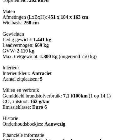
Topsnelheid:
202 km/u
Maten
Afmetingen (LxBxH):
451 x 184 x 163 cm
Wielbasis:
268 cm
Gewichten
Ledig gewicht:
1.441 kg
Laadvermogen:
669 kg
GVW:
2.110 kg
Max. trekgewicht:
1.800 kg
(ongeremd 750 kg)
Interieur
Interieurkleur:
Antraciet
Aantal zitplaatsen:
5
Milieu en verbruik
Gemiddeld brandstofverbruik:
7,1 l/100km
(1 op 14,1)
CO₂-uitstoot:
162 g/km
Emissieklasse:
Euro 6
Historie
Onderhoudsboekjes:
Aanwezig
Financiële informatie