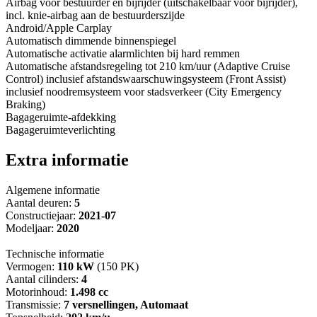
Airbag voor bestuurder en bijrijder (uitschakelbaar voor bijrijder),
incl. knie-airbag aan de bestuurderszijde
Android/Apple Carplay
Automatisch dimmende binnenspiegel
Automatische activatie alarmlichten bij hard remmen
Automatische afstandsregeling tot 210 km/uur (Adaptive Cruise
Control) inclusief afstandswaarschuwingsysteem (Front Assist)
inclusief noodremsysteem voor stadsverkeer (City Emergency
Braking)
Bagageruimte-afdekking
Bagageruimteverlichting
Extra informatie
Algemene informatie
Aantal deuren:
5
Constructiejaar:
2021-07
Modeljaar:
2020
Technische informatie
Vermogen:
110 kW
(150 PK)
Aantal cilinders:
4
Motorinhoud:
1.498 cc
Transmissie:
7 versnellingen, Automaat