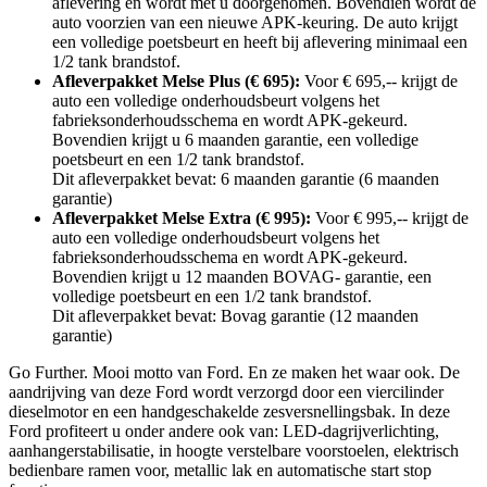
aflevering en wordt met u doorgenomen. Bovendien wordt de
auto voorzien van een nieuwe APK-keuring. De auto krijgt
een volledige poetsbeurt en heeft bij aflevering minimaal een
1/2 tank brandstof.
Afleverpakket Melse Plus (€ 695):
Voor € 695,-- krijgt de
auto een volledige onderhoudsbeurt volgens het
fabrieksonderhoudsschema en wordt APK-gekeurd.
Bovendien krijgt u 6 maanden garantie, een volledige
poetsbeurt en een 1/2 tank brandstof.
Dit afleverpakket bevat: 6 maanden garantie (6 maanden
garantie)
Afleverpakket Melse Extra (€ 995):
Voor € 995,-- krijgt de
auto een volledige onderhoudsbeurt volgens het
fabrieksonderhoudsschema en wordt APK-gekeurd.
Bovendien krijgt u 12 maanden BOVAG- garantie, een
volledige poetsbeurt en een 1/2 tank brandstof.
Dit afleverpakket bevat: Bovag garantie (12 maanden
garantie)
Go Further. Mooi motto van Ford. En ze maken het waar ook. De
aandrijving van deze Ford wordt verzorgd door een viercilinder
dieselmotor en een handgeschakelde zesversnellingsbak. In deze
Ford profiteert u onder andere ook van: LED-dagrijverlichting,
aanhangerstabilisatie, in hoogte verstelbare voorstoelen, elektrisch
bedienbare ramen voor, metallic lak en automatische start stop