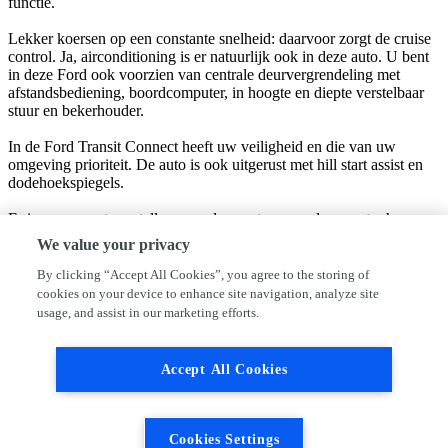
functie.
Lekker koersen op een constante snelheid: daarvoor zorgt de cruise
control. Ja, airconditioning is er natuurlijk ook in deze auto. U bent
in deze Ford ook voorzien van centrale deurvergrendeling met
afstandsbediening, boordcomputer, in hoogte en diepte verstelbaar
stuur en bekerhouder.
In de Ford Transit Connect heeft uw veiligheid en die van uw
omgeving prioriteit. De auto is ook uitgerust met hill start assist en
dodehoekspiegels.
Er is nog meer te vertellen over deze auto, maar dan moet u hem
ook zelf ervaren. U bent van harte welkom om hem te bekijken en
We value your privacy
om een proefrit te maken.
By clicking “Accept All Cookies”, you agree to the storing of
cookies on your device to enhance site navigation, analyze site
Bedrijfsinformatie
usage, and assist in our marketing efforts.
Auto Melse is ruim 50 jaar een vertrouwde partner als het gaat om
uw mobiliteit. Wij onderhouden alle merken en zijn erkend Ford
Accept All Cookies
Professional. Kijk voor onze afleverpakketten op koolemelse.nl
Ondanks het feit dat iedere advertentie met zorg door ons wordt
samengesteld, is het altijd mogelijk dat deze licht afwijken.
Controleer daarom altijd of de opties die voor u van doorslaggevend
Cookies Settings