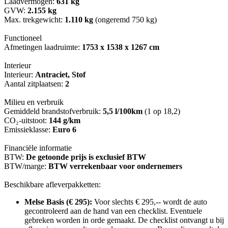
Laadvermogen:
631 kg
GVW:
2.155 kg
Max. trekgewicht:
1.110 kg
(ongeremd 750 kg)
Functioneel
Afmetingen laadruimte:
1753 x 1538 x 1267 cm
Interieur
Interieur:
Antraciet, Stof
Aantal zitplaatsen:
2
Milieu en verbruik
Gemiddeld brandstofverbruik:
5,5 l/100km
(1 op 18,2)
CO₂-uitstoot:
144 g/km
Emissieklasse:
Euro 6
Financiële informatie
BTW:
De getoonde prijs is exclusief BTW
BTW/marge:
BTW verrekenbaar voor ondernemers
Beschikbare afleverpakketten:
Melse Basis (€ 295):
Voor slechts € 295,-- wordt de auto
gecontroleerd aan de hand van een checklist. Eventuele
gebreken worden in orde gemaakt. De checklist ontvangt u bij