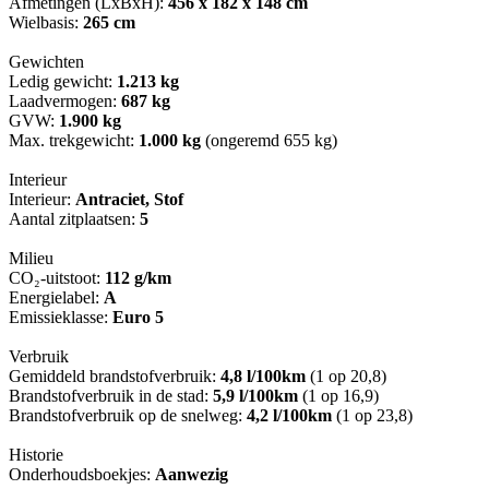
Afmetingen (LxBxH):
456 x 182 x 148 cm
Wielbasis:
265 cm
Gewichten
Ledig gewicht:
1.213 kg
Laadvermogen:
687 kg
GVW:
1.900 kg
Max. trekgewicht:
1.000 kg
(ongeremd 655 kg)
Interieur
Interieur:
Antraciet, Stof
Aantal zitplaatsen:
5
Milieu
CO₂-uitstoot:
112 g/km
Energielabel:
A
Emissieklasse:
Euro 5
Verbruik
Gemiddeld brandstofverbruik:
4,8 l/100km
(1 op 20,8)
Brandstofverbruik in de stad:
5,9 l/100km
(1 op 16,9)
Brandstofverbruik op de snelweg:
4,2 l/100km
(1 op 23,8)
Historie
Onderhoudsboekjes:
Aanwezig