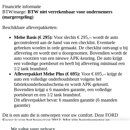
Financiële informatie
BTW/marge:
BTW niet verrekenbaar voor ondernemers
(margeregeling)
Beschikbare afleverpakketten:
Melse Basis (€ 295):
Voor slechts € 295,-- wordt de auto
gecontroleerd aan de hand van een checklist. Eventuele
gebreken worden in orde gemaakt. De checklist ontvangt u bij
aflevering en wordt met u doorgenomen. Bovendien wordt de
auto voorzien van een nieuwe APK-keuring. De auto krijgt
een volledige poetsbeurt en heeft bij aflevering minimaal een
1/2 tank brandstof.
Afleverpakket Melse Plus (€ 695):
Voor € 695,-- krijgt de
auto een volledige onderhoudsbeurt volgens het
fabrieksonderhoudsschema en wordt APK-gekeurd.
Bovendien krijgt u 6 maanden garantie, een volledige
poetsbeurt en een 1/2 tank brandstof.
Dit afleverpakket bevat: 6 maanden garantie (6 maanden
garantie)
Dit is een auto die is ontworpen voor uw comfort. Deze FORD
Focus is van het bouwjaar 2013. Met zijn benzinemotor en
handgeschakelde vijfversnellingsbak is dit een prima auto voor nog
We value your privacy