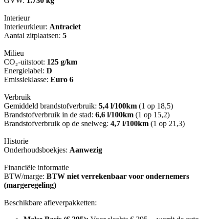
GVW:
1.730 kg
Interieur
Interieurkleur:
Antraciet
Aantal zitplaatsen:
5
Milieu
CO₂-uitstoot:
125 g/km
Energielabel:
D
Emissieklasse:
Euro 6
Verbruik
Gemiddeld brandstofverbruik:
5,4 l/100km
(1 op 18,5)
Brandstofverbruik in de stad:
6,6 l/100km
(1 op 15,2)
Brandstofverbruik op de snelweg:
4,7 l/100km
(1 op 21,3)
Historie
Onderhoudsboekjes:
Aanwezig
Financiële informatie
BTW/marge:
BTW niet verrekenbaar voor ondernemers
(margeregeling)
Beschikbare afleverpakketten: