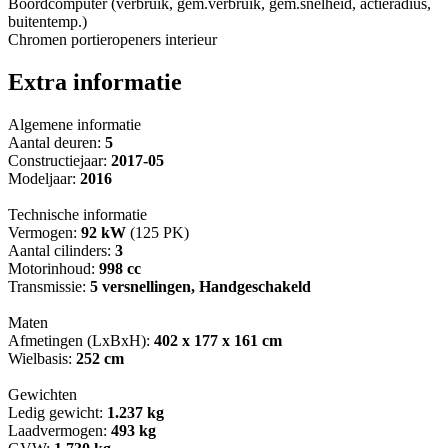
Boordcomputer (verbruik, gem.verbruik, gem.snelheid, actieradius,
buitentemp.)
Chromen portieropeners interieur
Extra informatie
Algemene informatie
Aantal deuren:
5
Constructiejaar:
2017-05
Modeljaar:
2016
Technische informatie
Vermogen:
92 kW
(125 PK)
Aantal cilinders:
3
Motorinhoud:
998 cc
Transmissie:
5 versnellingen, Handgeschakeld
Maten
Afmetingen (LxBxH):
402 x 177 x 161 cm
Wielbasis:
252 cm
Gewichten
Ledig gewicht:
1.237 kg
Laadvermogen:
493 kg